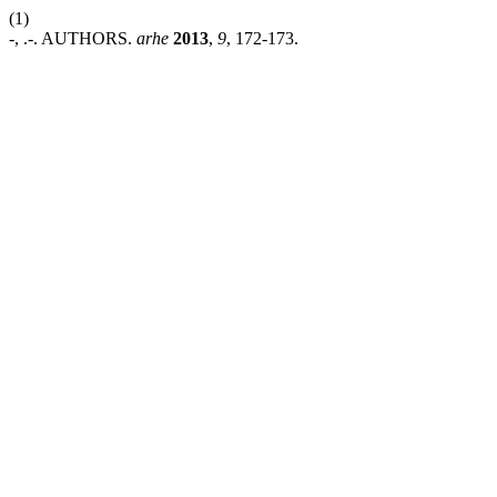
(1)
-, .-. AUTHORS.
arhe
2013
,
9
, 172-173.