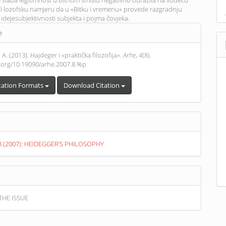
se slaba legitimnost u bitnom smislu negativno odrazila na vodeću
i lozofsku namjeru da u «Bitku i vremenu» provede razgradnju
 idejesubjektivnosti subjekta i pojma čovjeka.
e
s
 A. (2013). Hajdeger i «praktička filozofija».
Arhe
,
4
(8).
i.org/10.19090/arhe.2007.8.%p
tation Formats
Download Citation
. 8 (2007): HEIDEGGER’S PHILOSOPHY
THE ISSUE