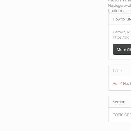
tradicije.Ta 
Hajdegerovuf
tradicionalne
Article
How to Cit
Detail
Perović, M.
https://do
More Ci
Issue
Vol. 4 No
Section
TOPIC OF 