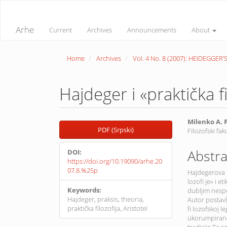
Quick
jump
to
Arhe
Current
Archives
Announcements
About
page
content
Main
Home
Archives
Vol. 4 No. 8 (2007): HEIDEGGE
Navigation
Main
Content
Sidebar
Hajdeger i «praktička fi
Article
Main
Milenko A. 
PDF (Srpski)
Filozofski fak
Sidebar
Article
Conte
Abstra
DOI:
https://doi.org/10.19090/arhe.20
07.8.%25p
Hajdegerova t
lozofi je» i e
Keywords:
dubljim nespo
Hajdeger, praksis, theoria,
Autor postavl
praktička filozofija, Aristotel
fi lozofskoj l
ukorumpirano