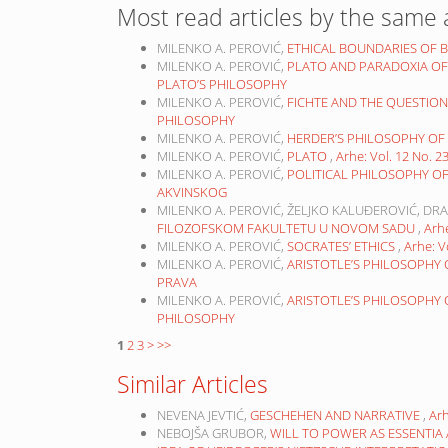
Most read articles by the same 
MILENKO A. PEROVIĆ,
ETHICAL BOUNDARIES OF 
MILENKO A. PEROVIĆ,
PLATO AND PARADOXIA OF
PLATO’S PHILOSOPHY
MILENKO A. PEROVIĆ,
FICHTE AND THE QUESTI
PHILOSOPHY
MILENKO A. PEROVIĆ,
HERDER’S PHILOSOPHY O
MILENKO A. PEROVIĆ,
PLATO
,
Arhe: Vol. 12 No. 
MILENKO A. PEROVIĆ,
POLITICAL PHILOSOPHY O
AKVINSKOG
MILENKO A. PEROVIĆ, ŽELJKO KALUĐEROVIĆ, DR
FILOZOFSKOM FAKULTETU U NOVOM SADU
,
Arhe
MILENKO A. PEROVIĆ,
SOCRATES’ ETHICS
,
Arhe: V
MILENKO A. PEROVIĆ,
ARISTOTLE’S PHILOSOPHY 
PRAVA
MILENKO A. PEROVIĆ,
ARISTOTLE’S PHILOSOPHY
PHILOSOPHY
1
2
3
>
>>
Similar Articles
NEVENA JEVTIĆ,
GESCHEHEN AND NARRATIVE
,
Arh
NEBOJŠA GRUBOR,
WILL TO POWER AS ESSENTIA 