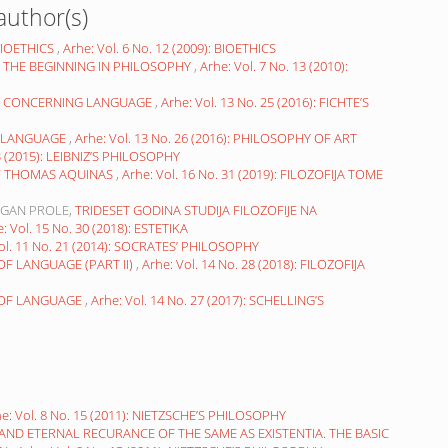
author(s)
BIOETHICS
,
Arhe: Vol. 6 No. 12 (2009): BIOETHICS
 THE BEGINNING IN PHILOSOPHY
,
Arhe: Vol. 7 No. 13 (2010):
ON CONCERNING LANGUAGE
,
Arhe: Vol. 13 No. 25 (2016): FICHTE’S
F LANGUAGE
,
Arhe: Vol. 13 No. 26 (2016): PHILOSOPHY OF ART
23 (2015): LEIBNIZ’S PHILOSOPHY
F THOMAS AQUINAS
,
Arhe: Vol. 16 No. 31 (2019): FILOZOFIJA TOME
AGAN PROLE,
TRIDESET GODINA STUDIJA FILOZOFIJE NA
: Vol. 15 No. 30 (2018): ESTETIKA
ol. 11 No. 21 (2014): SOCRATES’ PHILOSOPHY
OF LANGUAGE (PART II)
,
Arhe: Vol. 14 No. 28 (2018): FILOZOFIJA
 OF LANGUAGE
,
Arhe: Vol. 14 No. 27 (2017): SCHELLING’S
e: Vol. 8 No. 15 (2011): NIETZSCHE’S PHILOSOPHY
AND ETERNAL RECURANCE OF THE SAME AS EXISTENTIA. THE BASIC