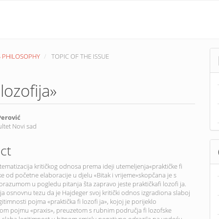
R’S PHILOSOPHY
TOPIC OF THE ISSUE
lozofija»
Perović
ultet Novi sad
nt
ct
ematizacija kritičkog odnosa prema ideji utemeljenja«praktičke fi
tike od početne elaboracije u djelu «Bitak i vrijeme»skopčana je s
razumom u pogledu pitanja šta zapravo jeste praktičkafi lozofi ja.
ja osnovnu tezu da je Hajdeger svoj kritički odnos izgradiona slaboj
egitimnosti pojma «praktička fi lozofi ja», kojoj je porijeklo
m pojmu «praxis», preuzetom s rubnim područja fi lozofske