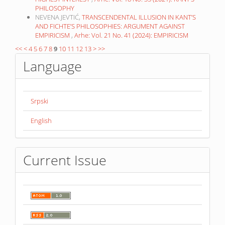
(PART I) SCHELLING, HEGEL AND HEIDEGGER
,
Arhe: Vol. 15
No. 29 (2018): AVGUSTINOVA FILOZOFIJA
Una Popović,
DESCARTES AND SCHOLASTIC PHILOSOPHY:
THE PROBLEM OF GOD
,
Arhe: Vol. 9 No. 17 (2012):
DEKARTOVA FILOZOFIJA
ŽELJKO KALUĐEROVIĆ,
ONTOLOGIZATION OF NUMBERS
,
Arhe: Vol. 19 No. 37 (2022): HEGEL’S PHILOSOPHY
DAMIR SMILJANIĆ,
AXIOMATIC THEORY AS THE BASIS OF A
RHETORICAL LOGIC?
,
Arhe: Vol. 7 No. 13 (2010): PLATO’S
PHILOSOPHY
NEVENA JEVTIĆ,
KANT’S NOTION OF CRITIQUE AND THE
HIGHEST INTEREST
,
Arhe: Vol. 18 No. 35 (2021): KANT’S
PHILOSOPHY
NEVENA JEVTIĆ,
TRANSCENDENTAL ILLUSION IN KANT’S
AND FICHTE’S PHILOSOPHIES: ARGUMENT AGAINST
EMPIRICISM
,
Arhe: Vol. 21 No. 41 (2024): EMPIRICISM
<<
<
4
5
6
7
8
9
10
11
12
13
>
>>
Language
Srpski