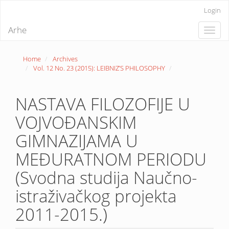
Quick
Login
jump
to
Arhe
Toggle
page
naviga
content
Main
Home
Archives
Navigation
Vol. 12 No. 23 (2015): LEIBNIZ’S PHILOSOPHY
Main
Content
Sidebar
NASTAVA FILOZOFIJE U
VOJVOĐANSKIM
GIMNAZIJAMA U
MEĐURATNOM PERIODU
(Svodna studija Naučno-
istraživačkog projekta
2011-2015.)