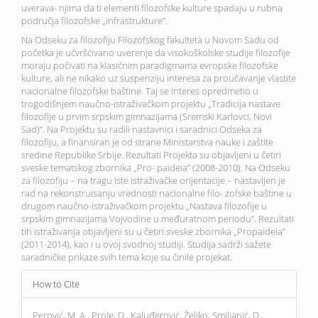
uverava- njima da ti elementi filozofske kulture spadaju u rubna
područja filozofske „infrastrukture”.
Na Odseku za filozofiju Filozofskog fakulteta u Novom Sadu od
početka je učvršćivano uverenje da visokoškolske studije filozofije
moraju počivati na klasičnim paradigmama evropske filozofske
kulture, ali ne nikako uz suspenziju interesa za proučavanje vlastite
nacionalne filozofske baštine. Taj se interes opredmetio u
trogodišnjem naučno-istraživačkom projektu „Tradicija nastave
filozofije u prvim srpskim gimnazijama (Sremski Karlovci, Novi
Sad)”. Na Projektu su radili nastavnici i saradnici Odseka za
filozofiju, a finansiran je od strane Ministarstva nauke i zaštite
sredine Republike Srbije. Rezultati Projekta su objavljeni u četiri
sveske tematskog zbornika „Pro- paideia” (2008-2010). Na Odseku
za filozofiju – na tragu iste istraživačke orijentacije – nastavljen je
rad na rekonstruisanju vrednosti nacionalne filo- zofske baštine u
drugom naučno-istraživačkom projektu „Nastava filozofije u
srpskim gimnazijama Vojvodine u međuratnom periodu”. Rezultati
tih istraživanja objavljeni su u četiri sveske zbornika „Propaideia”
(2011-2014), kao i u ovoj svodnoj studiji. Studija sadrži sažete
saradničke prikaze svih tema koje su činile projekat.