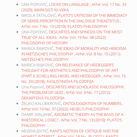
Vol. 12 No. 23 (2015): LEIBNIZ’S PHILOSOPHY
Section
Most read articles by the same
author(s)
UNA POPOVIĆ,
LOCKE ON LANGUAGE
,
Arhe: Vol. 17 No. 33
(2020): MARKSISTI XX VEKA
NIKOLA TATALOVIĆ,
PLATO’S CRITICISM OF THE IMMEDIACY
OF SENSE-PERCEPTION IN THE DIALOGUE THEAETETUS
,
Arhe: Vol. 7 No. 13 (2010): PLATO’S PHILOSOPHY
UNA POPOVIĆ,
DESCARTES AND SPINOZA ON ’THE MOST
TRUE’ OF ALL IDEAS
,
Arhe: Vol. 19 No. 38 (2022):
PHILOSOPHY OF HISTORY
MARICA RAJKOVIĆ,
THE IDEAS OF MORALITY AND HEROISM
IN NIETZSCHE’S PHILOSOPHY
,
Arhe: Vol. 8 No. 15 (2011):
NIETZSCHE’S PHILOSOPHY
MARICA RAJKOVIĆ,
ON RELEVANCE OF HEIDEGGER’S
THOUGHT FOR AESTHETICS AND PHILOSOPHY OF ART