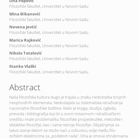
Una Popović
Filozofski fakultet, Univerzitet u Novom Sadu
Mina Đikanović
Filozofski fakultet, Univerzitet u Novom Sadu
Nevena Jevtić
Filozofski fakultet, Univerzitet u Novom Sadu
Marica Rajković
Filozofski fakultet, Univerzitet u Novom Sadu
Nikola Tatalović
Filozofski fakultet, Univerzitet u Novom Sadu
Stanko Vlaški
Filozofski fakultet, Univerzitet u Novom Sadu
Abstract
Naša filozofska kultura dugo je trajala u znaku nedostatka brojnih
neophodnih elemenata. Nedostajala su sistematska istraživanja
nacionalne filozofske baštine. Malo je knjiga, studija, ogleda,
prevoda i bibliografija koji bi u svom misaonom i istraživačkom
središtu imale problematiku filozofske propedeutike, metodike i
didaktike filozofije, kao i same istorije filozofije. Objašnjenje za
takvo stanje delom se može naći u odsustvu volje među filo-
zofskim delatnicima za „podelom rada”. Ona je iznova ohrabrivana